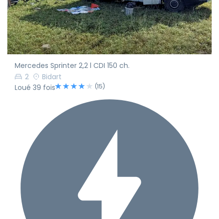
Mercedes Sprinter 2,2 l CDI 150 ch.
2
Bidart
(15)
Loué 39 fois