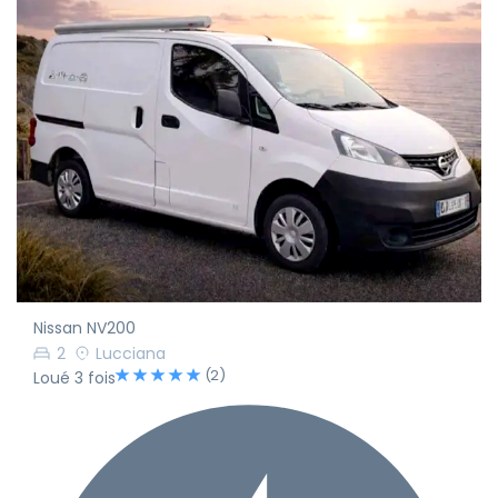
Nissan NV200
2
Lucciana
(2)
Loué 3 fois