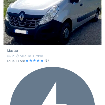
Master
2
Ville-la-Grand
(5)
Loué 10 fois