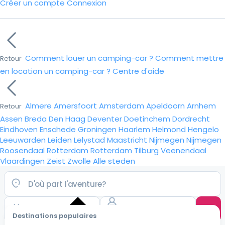
Créer un compte
Connexion
Comment louer un camping-car ?
Comment mettre
Retour
en location un camping-car ?
Centre d'aide
Almere
Amersfoort
Amsterdam
Apeldoorn
Arnhem
Retour
Assen
Breda
Den Haag
Deventer
Doetinchem
Dordrecht
Eindhoven
Enschede
Groningen
Haarlem
Helmond
Hengelo
Leeuwarden
Leiden
Lelystad
Maastricht
Nijmegen
Nijmegen
Roosendaal
Rotterdam
Rotterdam
Tilburg
Veenendaal
Vlaardingen
Zeist
Zwolle
Alle steden
Destinations populaires
Choisir