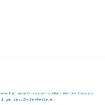
hoven
Enschede
Groningen
Haarlem
Helmond
Hengelo
rdingen
Zeist
Zwolle
Alle steden