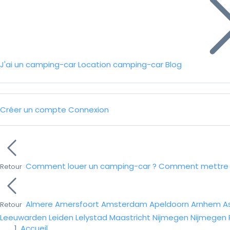
J'ai un camping-car
Location camping-car
Blog
Créer un compte
Connexion
Comment louer un camping-car ?
Comment mettre e
Retour
Almere
Amersfoort
Amsterdam
Apeldoorn
Arnhem
A
Retour
Leeuwarden
Leiden
Lelystad
Maastricht
Nijmegen
Nijmegen
Accueil