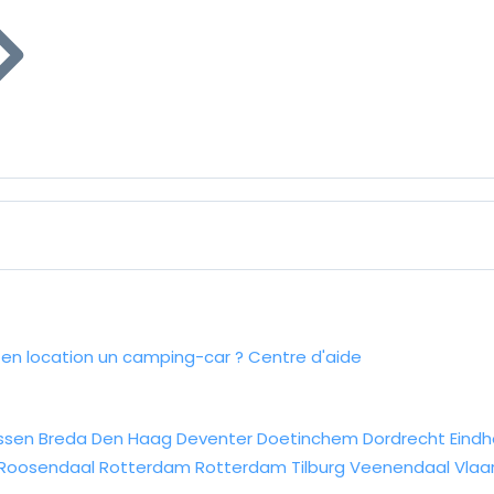
n location un camping-car ?
Centre d'aide
ssen
Breda
Den Haag
Deventer
Doetinchem
Dordrecht
Eind
Roosendaal
Rotterdam
Rotterdam
Tilburg
Veenendaal
Vlaa