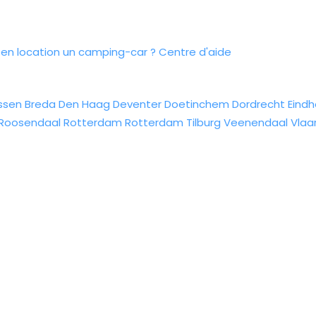
n location un camping-car ?
Centre d'aide
ssen
Breda
Den Haag
Deventer
Doetinchem
Dordrecht
Eind
Roosendaal
Rotterdam
Rotterdam
Tilburg
Veenendaal
Vlaa