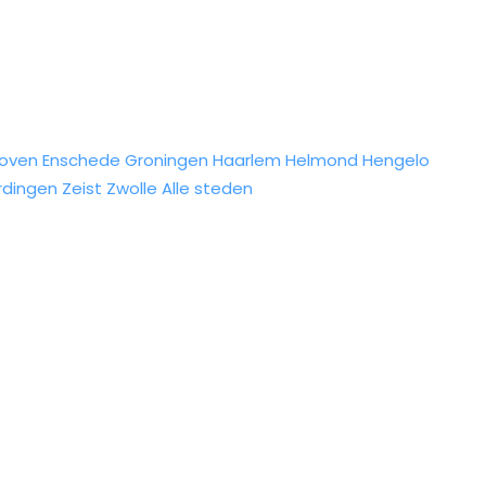
hoven
Enschede
Groningen
Haarlem
Helmond
Hengelo
rdingen
Zeist
Zwolle
Alle steden