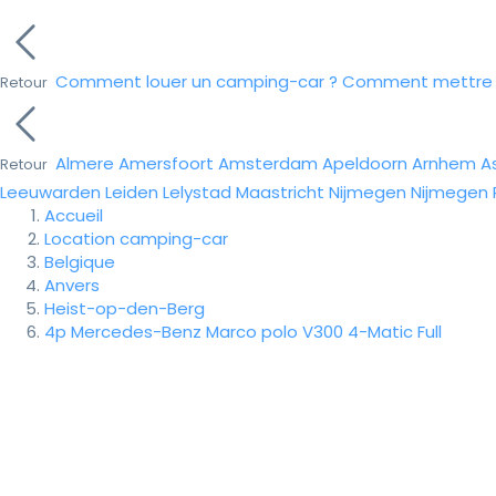
Comment louer un camping-car ?
Comment mettre e
Retour
Almere
Amersfoort
Amsterdam
Apeldoorn
Arnhem
A
Retour
Leeuwarden
Leiden
Lelystad
Maastricht
Nijmegen
Nijmegen
Accueil
Location camping-car
Belgique
Anvers
Heist-op-den-Berg
4p Mercedes-Benz Marco polo V300 4-Matic Full