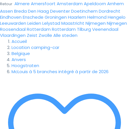
Almere
Amersfoort
Amsterdam
Apeldoorn
Arnhem
Retour
Assen
Breda
Den Haag
Deventer
Doetinchem
Dordrecht
Eindhoven
Enschede
Groningen
Haarlem
Helmond
Hengelo
Leeuwarden
Leiden
Lelystad
Maastricht
Nijmegen
Nijmegen
Roosendaal
Rotterdam
Rotterdam
Tilburg
Veenendaal
Vlaardingen
Zeist
Zwolle
Alle steden
Accueil
Location camping-car
Belgique
Anvers
Hoogstraten
McLouis à 5 branches intégré à partir de 2026