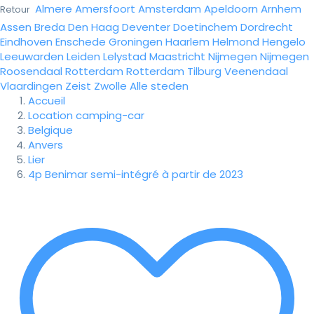
Almere
Amersfoort
Amsterdam
Apeldoorn
Arnhem
Retour
Assen
Breda
Den Haag
Deventer
Doetinchem
Dordrecht
Eindhoven
Enschede
Groningen
Haarlem
Helmond
Hengelo
Leeuwarden
Leiden
Lelystad
Maastricht
Nijmegen
Nijmegen
Roosendaal
Rotterdam
Rotterdam
Tilburg
Veenendaal
Vlaardingen
Zeist
Zwolle
Alle steden
Accueil
Location camping-car
Belgique
Anvers
Lier
4p Benimar semi-intégré à partir de 2023