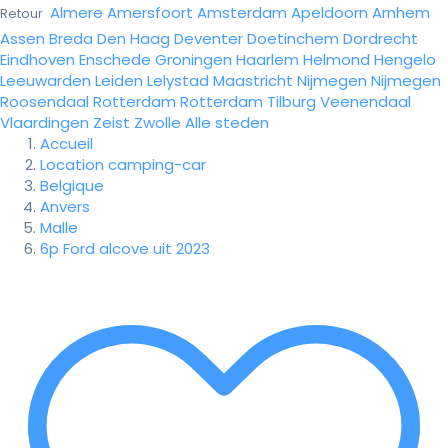
Almere
Amersfoort
Amsterdam
Apeldoorn
Arnhem
Retour
Assen
Breda
Den Haag
Deventer
Doetinchem
Dordrecht
Eindhoven
Enschede
Groningen
Haarlem
Helmond
Hengelo
Leeuwarden
Leiden
Lelystad
Maastricht
Nijmegen
Nijmegen
Roosendaal
Rotterdam
Rotterdam
Tilburg
Veenendaal
Vlaardingen
Zeist
Zwolle
Alle steden
Accueil
Location camping-car
Belgique
Anvers
Malle
6p Ford alcove uit 2023