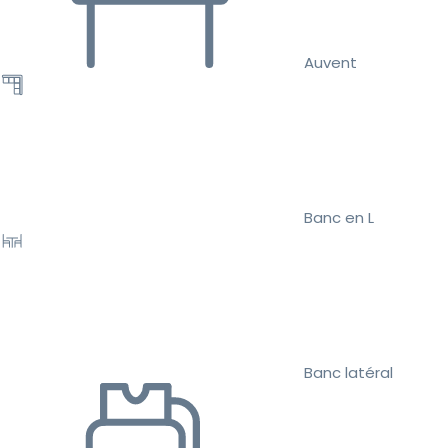
Auvent
Banc en L
Banc latéral