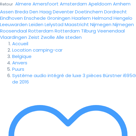
Almere
Amersfoort
Amsterdam
Apeldoorn
Arnhem
Retour
Assen
Breda
Den Haag
Deventer
Doetinchem
Dordrecht
Eindhoven
Enschede
Groningen
Haarlem
Helmond
Hengelo
Leeuwarden
Leiden
Lelystad
Maastricht
Nijmegen
Nijmegen
Roosendaal
Rotterdam
Rotterdam
Tilburg
Veenendaal
Vlaardingen
Zeist
Zwolle
Alle steden
Accueil
Location camping-car
Belgique
Anvers
Puurs
Système audio intégré de luxe 3 pièces Bürstner i695G
de 2016