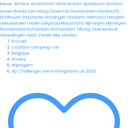
Almere
Amersfoort
Amsterdam
Apeldoorn
Arnhem
Retour
Assen
Breda
Den Haag
Deventer
Doetinchem
Dordrecht
Eindhoven
Enschede
Groningen
Haarlem
Helmond
Hengelo
Leeuwarden
Leiden
Lelystad
Maastricht
Nijmegen
Nijmegen
Roosendaal
Rotterdam
Rotterdam
Tilburg
Veenendaal
Vlaardingen
Zeist
Zwolle
Alle steden
Accueil
Location camping-car
Belgique
Anvers
Wijnegem
4p Challenger semi-integrated uit 2020