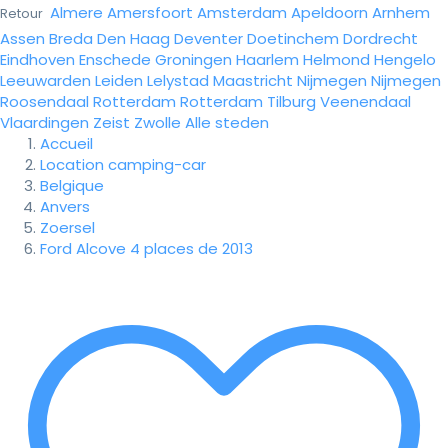
Almere
Amersfoort
Amsterdam
Apeldoorn
Arnhem
Retour
Assen
Breda
Den Haag
Deventer
Doetinchem
Dordrecht
Eindhoven
Enschede
Groningen
Haarlem
Helmond
Hengelo
Leeuwarden
Leiden
Lelystad
Maastricht
Nijmegen
Nijmegen
Roosendaal
Rotterdam
Rotterdam
Tilburg
Veenendaal
Vlaardingen
Zeist
Zwolle
Alle steden
Accueil
Location camping-car
Belgique
Anvers
Zoersel
Ford Alcove 4 places de 2013