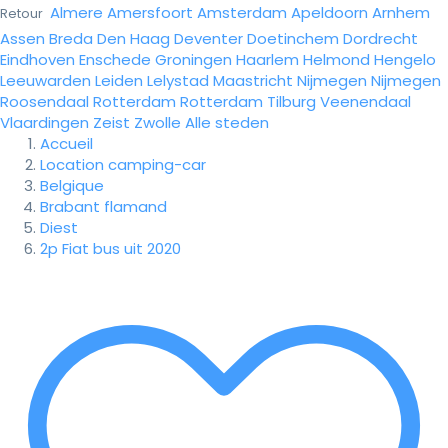
Almere
Amersfoort
Amsterdam
Apeldoorn
Arnhem
Retour
Assen
Breda
Den Haag
Deventer
Doetinchem
Dordrecht
Eindhoven
Enschede
Groningen
Haarlem
Helmond
Hengelo
Leeuwarden
Leiden
Lelystad
Maastricht
Nijmegen
Nijmegen
Roosendaal
Rotterdam
Rotterdam
Tilburg
Veenendaal
Vlaardingen
Zeist
Zwolle
Alle steden
Accueil
Location camping-car
Belgique
Brabant flamand
Diest
2p Fiat bus uit 2020