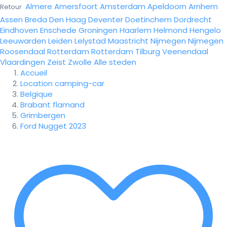
Almere
Amersfoort
Amsterdam
Apeldoorn
Arnhem
Retour
Assen
Breda
Den Haag
Deventer
Doetinchem
Dordrecht
Eindhoven
Enschede
Groningen
Haarlem
Helmond
Hengelo
Leeuwarden
Leiden
Lelystad
Maastricht
Nijmegen
Nijmegen
Roosendaal
Rotterdam
Rotterdam
Tilburg
Veenendaal
Vlaardingen
Zeist
Zwolle
Alle steden
Accueil
Location camping-car
Belgique
Brabant flamand
Grimbergen
Ford Nugget 2023