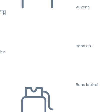
Auvent
Banc en L
Banc latéral