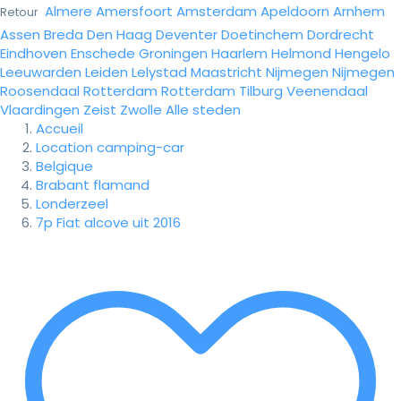
Almere
Amersfoort
Amsterdam
Apeldoorn
Arnhem
Retour
Assen
Breda
Den Haag
Deventer
Doetinchem
Dordrecht
Eindhoven
Enschede
Groningen
Haarlem
Helmond
Hengelo
Leeuwarden
Leiden
Lelystad
Maastricht
Nijmegen
Nijmegen
Roosendaal
Rotterdam
Rotterdam
Tilburg
Veenendaal
Vlaardingen
Zeist
Zwolle
Alle steden
Accueil
Location camping-car
Belgique
Brabant flamand
Londerzeel
7p Fiat alcove uit 2016