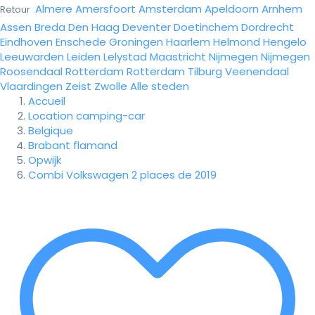
Almere
Amersfoort
Amsterdam
Apeldoorn
Arnhem
Retour
Assen
Breda
Den Haag
Deventer
Doetinchem
Dordrecht
Eindhoven
Enschede
Groningen
Haarlem
Helmond
Hengelo
Leeuwarden
Leiden
Lelystad
Maastricht
Nijmegen
Nijmegen
Roosendaal
Rotterdam
Rotterdam
Tilburg
Veenendaal
Vlaardingen
Zeist
Zwolle
Alle steden
Accueil
Location camping-car
Belgique
Brabant flamand
Opwijk
Combi Volkswagen 2 places de 2019