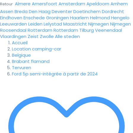
Almere
Amersfoort
Amsterdam
Apeldoorn
Arnhem
Retour
Assen
Breda
Den Haag
Deventer
Doetinchem
Dordrecht
Eindhoven
Enschede
Groningen
Haarlem
Helmond
Hengelo
Leeuwarden
Leiden
Lelystad
Maastricht
Nijmegen
Nijmegen
Roosendaal
Rotterdam
Rotterdam
Tilburg
Veenendaal
Vlaardingen
Zeist
Zwolle
Alle steden
Accueil
Location camping-car
Belgique
Brabant flamand
Tervuren
Ford 5p semi-intégrée à partir de 2024