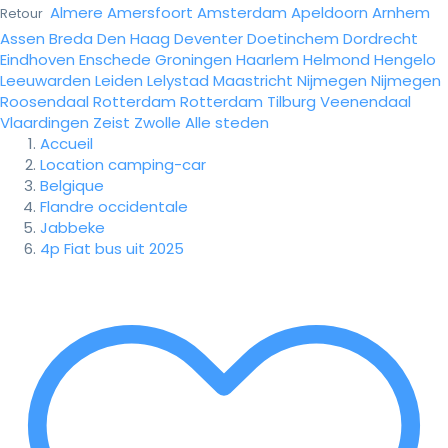
Almere
Amersfoort
Amsterdam
Apeldoorn
Arnhem
Retour
Assen
Breda
Den Haag
Deventer
Doetinchem
Dordrecht
Eindhoven
Enschede
Groningen
Haarlem
Helmond
Hengelo
Leeuwarden
Leiden
Lelystad
Maastricht
Nijmegen
Nijmegen
Roosendaal
Rotterdam
Rotterdam
Tilburg
Veenendaal
Vlaardingen
Zeist
Zwolle
Alle steden
Accueil
Location camping-car
Belgique
Flandre occidentale
Jabbeke
4p Fiat bus uit 2025