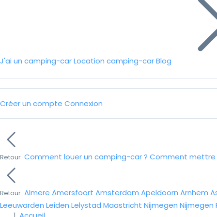
J'ai un camping-car
Location camping-car
Blog
Créer un compte
Connexion
Comment louer un camping-car ?
Comment mettre e
Retour
Almere
Amersfoort
Amsterdam
Apeldoorn
Arnhem
A
Retour
Leeuwarden
Leiden
Lelystad
Maastricht
Nijmegen
Nijmegen
Accueil