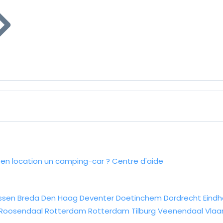
n location un camping-car ?
Centre d'aide
ssen
Breda
Den Haag
Deventer
Doetinchem
Dordrecht
Eind
Roosendaal
Rotterdam
Rotterdam
Tilburg
Veenendaal
Vlaa