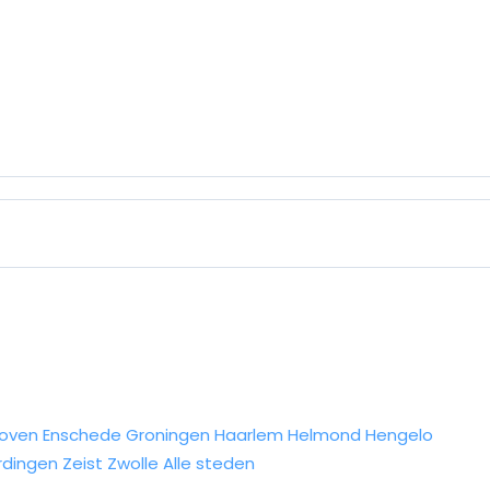
hoven
Enschede
Groningen
Haarlem
Helmond
Hengelo
rdingen
Zeist
Zwolle
Alle steden