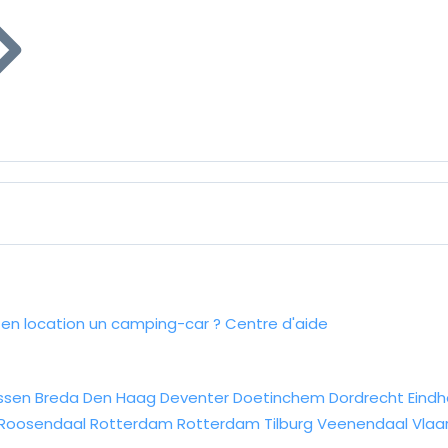
n location un camping-car ?
Centre d'aide
ssen
Breda
Den Haag
Deventer
Doetinchem
Dordrecht
Eind
Roosendaal
Rotterdam
Rotterdam
Tilburg
Veenendaal
Vlaa