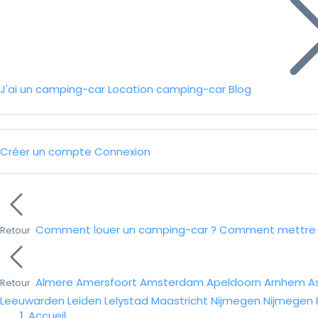
J'ai un camping-car
Location camping-car
Blog
Créer un compte
Connexion
Comment louer un camping-car ?
Comment mettre e
Retour
Almere
Amersfoort
Amsterdam
Apeldoorn
Arnhem
A
Retour
Leeuwarden
Leiden
Lelystad
Maastricht
Nijmegen
Nijmegen
Accueil