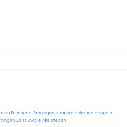
hoven
Enschede
Groningen
Haarlem
Helmond
Hengelo
rdingen
Zeist
Zwolle
Alle steden