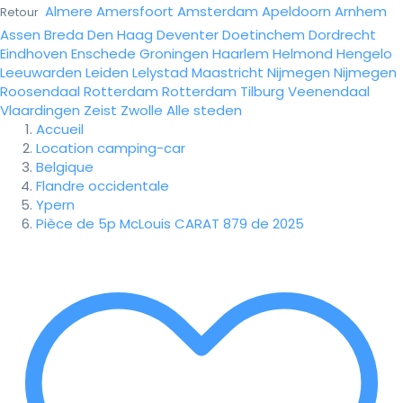
Almere
Amersfoort
Amsterdam
Apeldoorn
Arnhem
Retour
Assen
Breda
Den Haag
Deventer
Doetinchem
Dordrecht
Eindhoven
Enschede
Groningen
Haarlem
Helmond
Hengelo
Leeuwarden
Leiden
Lelystad
Maastricht
Nijmegen
Nijmegen
Roosendaal
Rotterdam
Rotterdam
Tilburg
Veenendaal
Vlaardingen
Zeist
Zwolle
Alle steden
Accueil
Location camping-car
Belgique
Flandre occidentale
Ypern
Pièce de 5p McLouis CARAT 879 de 2025