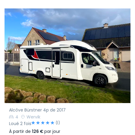
Alcôve Bürstner 4p de 2017
4
Wervik
(1)
Loué 2 fois
À partir de
126 €
par jour