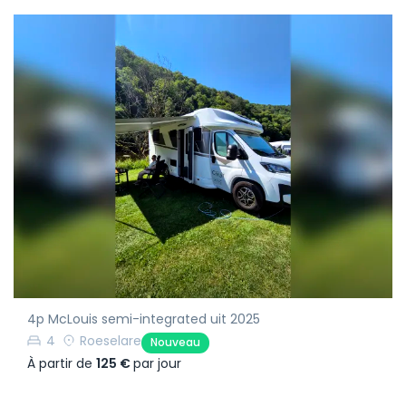
4p McLouis semi-integrated uit 2025
4
Roeselare
Nouveau
À partir de
125 €
par jour