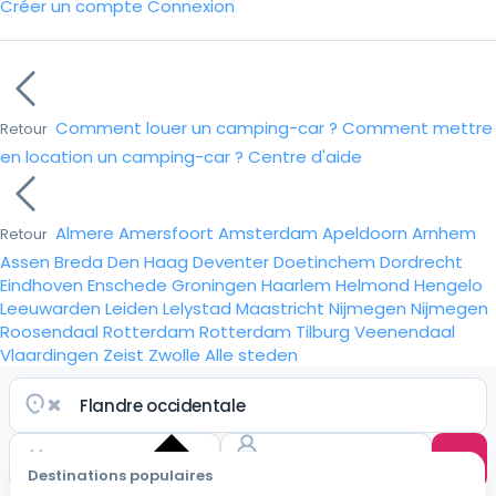
Créer un compte
Connexion
Comment louer un camping-car ?
Comment mettre
Retour
en location un camping-car ?
Centre d'aide
Almere
Amersfoort
Amsterdam
Apeldoorn
Arnhem
Retour
Assen
Breda
Den Haag
Deventer
Doetinchem
Dordrecht
Eindhoven
Enschede
Groningen
Haarlem
Helmond
Hengelo
Leeuwarden
Leiden
Lelystad
Maastricht
Nijmegen
Nijmegen
Roosendaal
Rotterdam
Rotterdam
Tilburg
Veenendaal
Vlaardingen
Zeist
Zwolle
Alle steden
Destinations populaires
Choisir