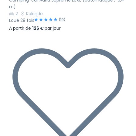
Camping-car Adria Supreme LUXE (automatique / 6,4
m)
2
Koksijde
(19)
Loué 29 fois
À partir de
126 €
par jour