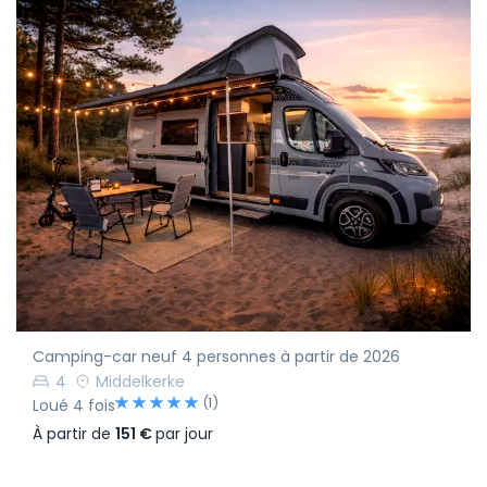
Camping-car neuf 4 personnes à partir de 2026
4
Middelkerke
(1)
Loué 4 fois
À partir de
151 €
par jour