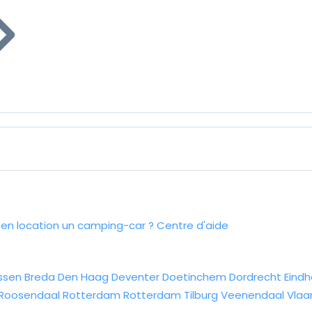
n location un camping-car ?
Centre d'aide
ssen
Breda
Den Haag
Deventer
Doetinchem
Dordrecht
Eind
Roosendaal
Rotterdam
Rotterdam
Tilburg
Veenendaal
Vlaa