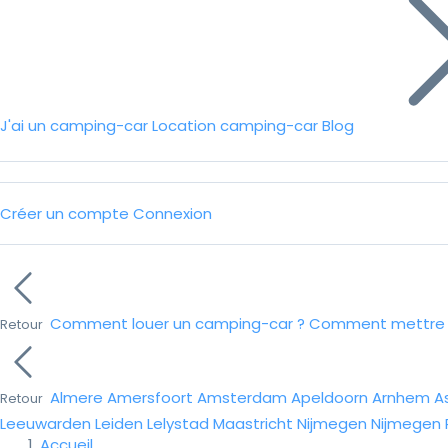
J'ai un camping-car
Location camping-car
Blog
Créer un compte
Connexion
Comment louer un camping-car ?
Comment mettre e
Retour
Almere
Amersfoort
Amsterdam
Apeldoorn
Arnhem
A
Retour
Leeuwarden
Leiden
Lelystad
Maastricht
Nijmegen
Nijmegen
Accueil