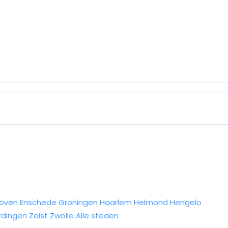
hoven
Enschede
Groningen
Haarlem
Helmond
Hengelo
rdingen
Zeist
Zwolle
Alle steden