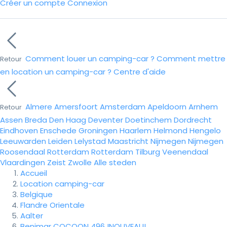
Créer un compte
Connexion
Comment louer un camping-car ?
Comment mettre
Retour
en location un camping-car ?
Centre d'aide
Almere
Amersfoort
Amsterdam
Apeldoorn
Arnhem
Retour
Assen
Breda
Den Haag
Deventer
Doetinchem
Dordrecht
Eindhoven
Enschede
Groningen
Haarlem
Helmond
Hengelo
Leeuwarden
Leiden
Lelystad
Maastricht
Nijmegen
Nijmegen
Roosendaal
Rotterdam
Rotterdam
Tilburg
Veenendaal
Vlaardingen
Zeist
Zwolle
Alle steden
Accueil
Location camping-car
Belgique
Flandre Orientale
Aalter
Benimar COCOON 496 !NOUVEAU!