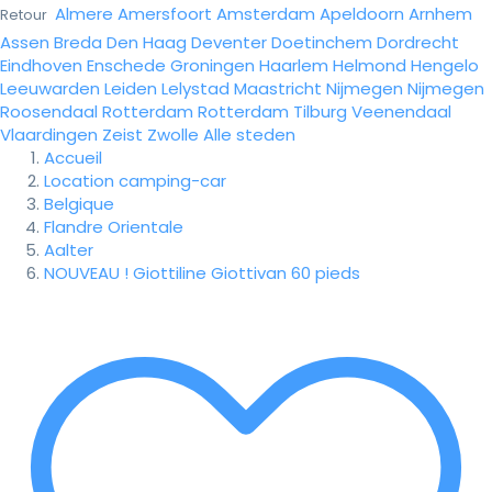
Almere
Amersfoort
Amsterdam
Apeldoorn
Arnhem
Retour
Assen
Breda
Den Haag
Deventer
Doetinchem
Dordrecht
Eindhoven
Enschede
Groningen
Haarlem
Helmond
Hengelo
Leeuwarden
Leiden
Lelystad
Maastricht
Nijmegen
Nijmegen
Roosendaal
Rotterdam
Rotterdam
Tilburg
Veenendaal
Vlaardingen
Zeist
Zwolle
Alle steden
Accueil
Location camping-car
Belgique
Flandre Orientale
Aalter
NOUVEAU ! Giottiline Giottivan 60 pieds