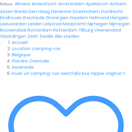
Almere
Amersfoort
Amsterdam
Apeldoorn
Arnhem
Retour
Assen
Breda
Den Haag
Deventer
Doetinchem
Dordrecht
Eindhoven
Enschede
Groningen
Haarlem
Helmond
Hengelo
Leeuwarden
Leiden
Lelystad
Maastricht
Nijmegen
Nijmegen
Roosendaal
Rotterdam
Rotterdam
Tilburg
Veenendaal
Vlaardingen
Zeist
Zwolle
Alle steden
Accueil
Location camping-car
Belgique
Flandre Orientale
Assenede
louer un camping-car westfalia bus hippie original !!