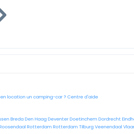
n location un camping-car ?
Centre d'aide
ssen
Breda
Den Haag
Deventer
Doetinchem
Dordrecht
Eind
Roosendaal
Rotterdam
Rotterdam
Tilburg
Veenendaal
Vlaa