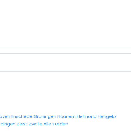
hoven
Enschede
Groningen
Haarlem
Helmond
Hengelo
rdingen
Zeist
Zwolle
Alle steden