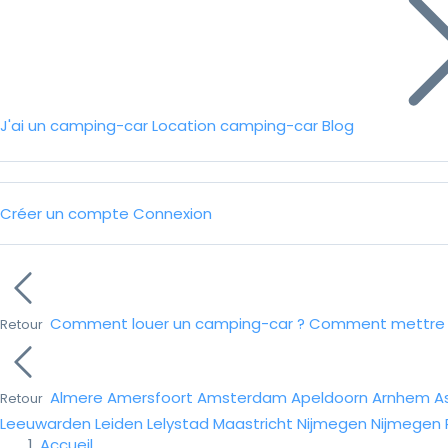
J'ai un camping-car
Location camping-car
Blog
Créer un compte
Connexion
Comment louer un camping-car ?
Comment mettre e
Retour
Almere
Amersfoort
Amsterdam
Apeldoorn
Arnhem
A
Retour
Leeuwarden
Leiden
Lelystad
Maastricht
Nijmegen
Nijmegen
Accueil