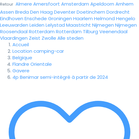
Almere
Amersfoort
Amsterdam
Apeldoorn
Arnhem
Retour
Assen
Breda
Den Haag
Deventer
Doetinchem
Dordrecht
Eindhoven
Enschede
Groningen
Haarlem
Helmond
Hengelo
Leeuwarden
Leiden
Lelystad
Maastricht
Nijmegen
Nijmegen
Roosendaal
Rotterdam
Rotterdam
Tilburg
Veenendaal
Vlaardingen
Zeist
Zwolle
Alle steden
Accueil
Location camping-car
Belgique
Flandre Orientale
Gavere
4p Benimar semi-intégré à partir de 2024