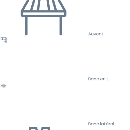
Auvent
Banc en L
Banc latéral