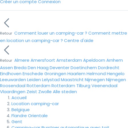
Créer un compte
Connexion
Comment louer un camping-car ?
Comment mettre
Retour
en location un camping-car ?
Centre d'aide
Almere
Amersfoort
Amsterdam
Apeldoorn
Arnhem
Retour
Assen
Breda
Den Haag
Deventer
Doetinchem
Dordrecht
Eindhoven
Enschede
Groningen
Haarlem
Helmond
Hengelo
Leeuwarden
Leiden
Lelystad
Maastricht
Nijmegen
Nijmegen
Roosendaal
Rotterdam
Rotterdam
Tilburg
Veenendaal
Vlaardingen
Zeist
Zwolle
Alle steden
Accueil
Location camping-car
Belgique
Flandre Orientale
Gent
Camping-car Burstner automatique avec toit