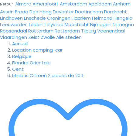
Almere
Amersfoort
Amsterdam
Apeldoorn
Arnhem
Retour
Assen
Breda
Den Haag
Deventer
Doetinchem
Dordrecht
Eindhoven
Enschede
Groningen
Haarlem
Helmond
Hengelo
Leeuwarden
Leiden
Lelystad
Maastricht
Nijmegen
Nijmegen
Roosendaal
Rotterdam
Rotterdam
Tilburg
Veenendaal
Vlaardingen
Zeist
Zwolle
Alle steden
Accueil
Location camping-car
Belgique
Flandre Orientale
Gent
Minibus Citroën 2 places de 2011