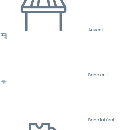
Auvent
Banc en L
Banc latéral