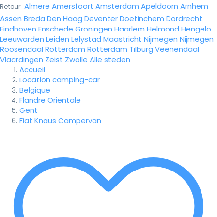
Almere
Amersfoort
Amsterdam
Apeldoorn
Arnhem
Retour
Assen
Breda
Den Haag
Deventer
Doetinchem
Dordrecht
Eindhoven
Enschede
Groningen
Haarlem
Helmond
Hengelo
Leeuwarden
Leiden
Lelystad
Maastricht
Nijmegen
Nijmegen
Roosendaal
Rotterdam
Rotterdam
Tilburg
Veenendaal
Vlaardingen
Zeist
Zwolle
Alle steden
Accueil
Location camping-car
Belgique
Flandre Orientale
Gent
Fiat Knaus Campervan