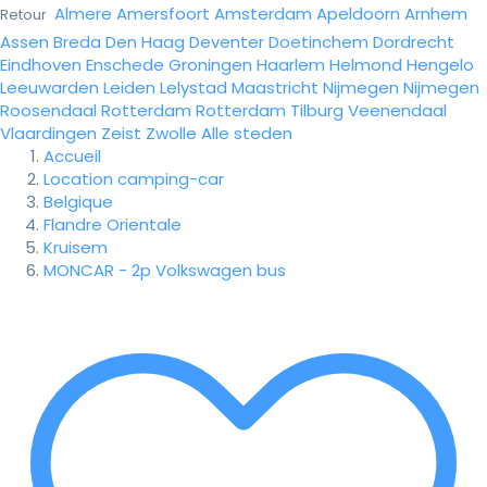
Almere
Amersfoort
Amsterdam
Apeldoorn
Arnhem
Retour
Assen
Breda
Den Haag
Deventer
Doetinchem
Dordrecht
Eindhoven
Enschede
Groningen
Haarlem
Helmond
Hengelo
Leeuwarden
Leiden
Lelystad
Maastricht
Nijmegen
Nijmegen
Roosendaal
Rotterdam
Rotterdam
Tilburg
Veenendaal
Vlaardingen
Zeist
Zwolle
Alle steden
Accueil
Location camping-car
Belgique
Flandre Orientale
Kruisem
MONCAR - 2p Volkswagen bus