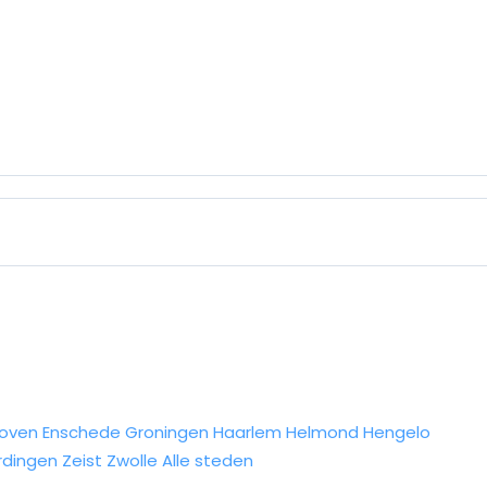
hoven
Enschede
Groningen
Haarlem
Helmond
Hengelo
rdingen
Zeist
Zwolle
Alle steden