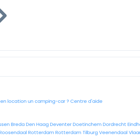
n location un camping-car ?
Centre d'aide
ssen
Breda
Den Haag
Deventer
Doetinchem
Dordrecht
Eind
Roosendaal
Rotterdam
Rotterdam
Tilburg
Veenendaal
Vlaa