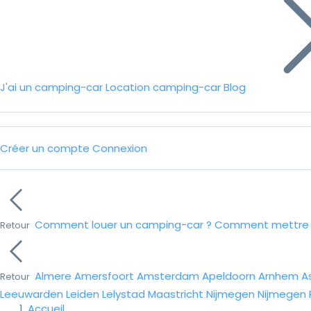
J'ai un camping-car
Location camping-car
Blog
Créer un compte
Connexion
Comment louer un camping-car ?
Comment mettre e
Retour
Almere
Amersfoort
Amsterdam
Apeldoorn
Arnhem
A
Retour
Leeuwarden
Leiden
Lelystad
Maastricht
Nijmegen
Nijmegen
Accueil