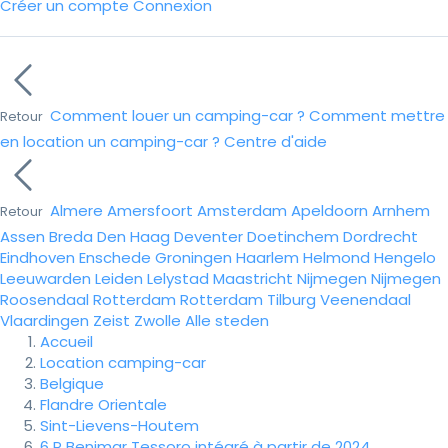
Créer un compte
Connexion
Comment louer un camping-car ?
Comment mettre
Retour
en location un camping-car ?
Centre d'aide
Almere
Amersfoort
Amsterdam
Apeldoorn
Arnhem
Retour
Assen
Breda
Den Haag
Deventer
Doetinchem
Dordrecht
Eindhoven
Enschede
Groningen
Haarlem
Helmond
Hengelo
Leeuwarden
Leiden
Lelystad
Maastricht
Nijmegen
Nijmegen
Roosendaal
Rotterdam
Rotterdam
Tilburg
Veenendaal
Vlaardingen
Zeist
Zwolle
Alle steden
Accueil
Location camping-car
Belgique
Flandre Orientale
Sint-Lievens-Houtem
6 P Benimar Tessoro intégré à partir de 2024