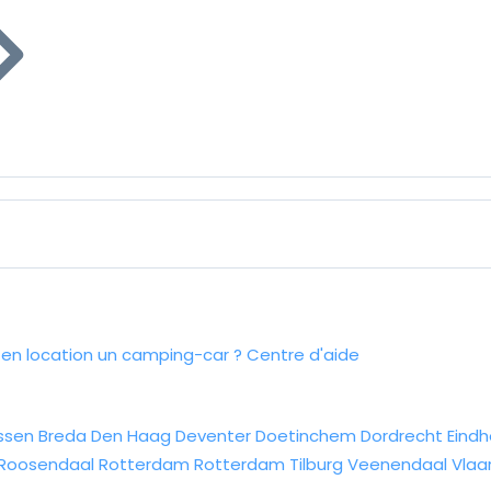
n location un camping-car ?
Centre d'aide
ssen
Breda
Den Haag
Deventer
Doetinchem
Dordrecht
Eind
Roosendaal
Rotterdam
Rotterdam
Tilburg
Veenendaal
Vlaa