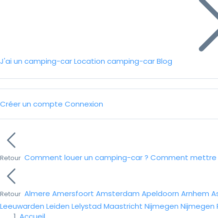
J'ai un camping-car
Location camping-car
Blog
Créer un compte
Connexion
Comment louer un camping-car ?
Comment mettre e
Retour
Almere
Amersfoort
Amsterdam
Apeldoorn
Arnhem
A
Retour
Leeuwarden
Leiden
Lelystad
Maastricht
Nijmegen
Nijmegen
Accueil