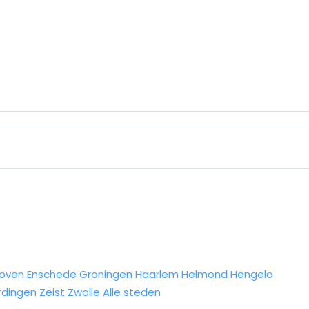
hoven
Enschede
Groningen
Haarlem
Helmond
Hengelo
rdingen
Zeist
Zwolle
Alle steden