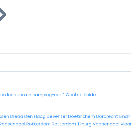
n location un camping-car ?
Centre d'aide
ssen
Breda
Den Haag
Deventer
Doetinchem
Dordrecht
Eind
Roosendaal
Rotterdam
Rotterdam
Tilburg
Veenendaal
Vlaa