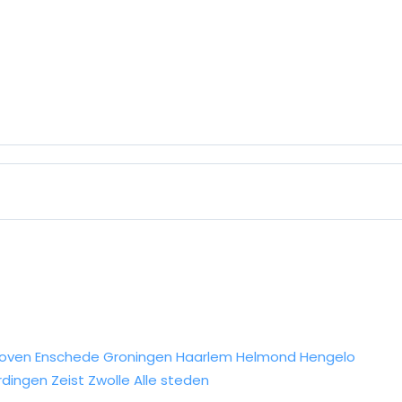
hoven
Enschede
Groningen
Haarlem
Helmond
Hengelo
rdingen
Zeist
Zwolle
Alle steden