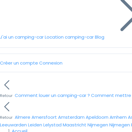
J'ai un camping-car
Location camping-car
Blog
Créer un compte
Connexion
Comment louer un camping-car ?
Comment mettre e
Retour
Almere
Amersfoort
Amsterdam
Apeldoorn
Arnhem
A
Retour
Leeuwarden
Leiden
Lelystad
Maastricht
Nijmegen
Nijmegen
Accueil