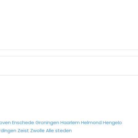
hoven
Enschede
Groningen
Haarlem
Helmond
Hengelo
rdingen
Zeist
Zwolle
Alle steden