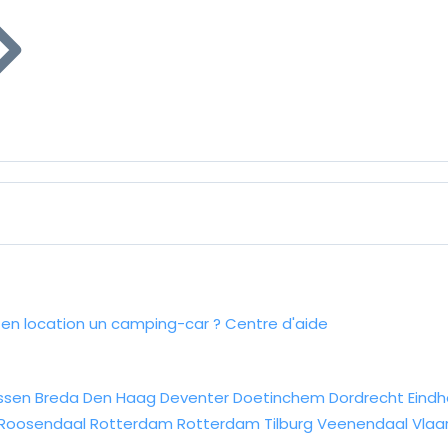
n location un camping-car ?
Centre d'aide
ssen
Breda
Den Haag
Deventer
Doetinchem
Dordrecht
Eind
Roosendaal
Rotterdam
Rotterdam
Tilburg
Veenendaal
Vlaa