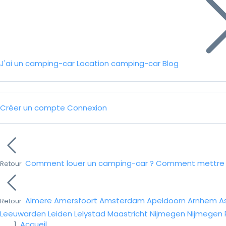
J'ai un camping-car
Location camping-car
Blog
Créer un compte
Connexion
Comment louer un camping-car ?
Comment mettre e
Retour
Almere
Amersfoort
Amsterdam
Apeldoorn
Arnhem
A
Retour
Leeuwarden
Leiden
Lelystad
Maastricht
Nijmegen
Nijmegen
Accueil