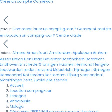
Créer un compte
Connexion
Comment louer un camping-car ?
Comment mettre
Retour
en location un camping-car ?
Centre d'aide
Almere
Amersfoort
Amsterdam
Apeldoorn
Arnhem
Retour
Assen
Breda
Den Haag
Deventer
Doetinchem
Dordrecht
Eindhoven
Enschede
Groningen
Haarlem
Helmond
Hengelo
Leeuwarden
Leiden
Lelystad
Maastricht
Nijmegen
Nijmegen
Roosendaal
Rotterdam
Rotterdam
Tilburg
Veenendaal
Vlaardingen
Zeist
Zwolle
Alle steden
Accueil
Location camping-car
Espagne
Andalousie
Málaga
Découvrez l'ESPAGNE en camping-car ! Louez un