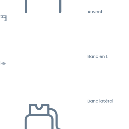
Auvent
Banc en L
Banc latéral