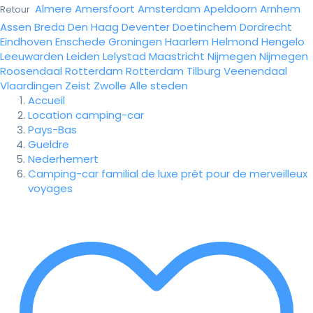
Almere
Amersfoort
Amsterdam
Apeldoorn
Arnhem
Retour
Assen
Breda
Den Haag
Deventer
Doetinchem
Dordrecht
Eindhoven
Enschede
Groningen
Haarlem
Helmond
Hengelo
Leeuwarden
Leiden
Lelystad
Maastricht
Nijmegen
Nijmegen
Roosendaal
Rotterdam
Rotterdam
Tilburg
Veenendaal
Vlaardingen
Zeist
Zwolle
Alle steden
Accueil
Location camping-car
Pays-Bas
Gueldre
Nederhemert
Camping-car familial de luxe prêt pour de merveilleux
voyages