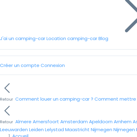
J'ai un camping-car
Location camping-car
Blog
Créer un compte
Connexion
Comment louer un camping-car ?
Comment mettre e
Retour
Almere
Amersfoort
Amsterdam
Apeldoorn
Arnhem
A
Retour
Leeuwarden
Leiden
Lelystad
Maastricht
Nijmegen
Nijmegen
Accueil