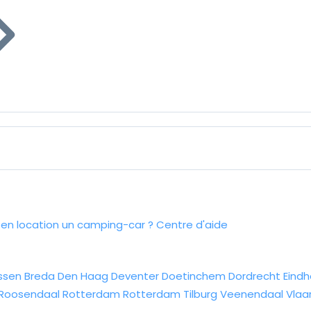
n location un camping-car ?
Centre d'aide
ssen
Breda
Den Haag
Deventer
Doetinchem
Dordrecht
Eind
Roosendaal
Rotterdam
Rotterdam
Tilburg
Veenendaal
Vlaa