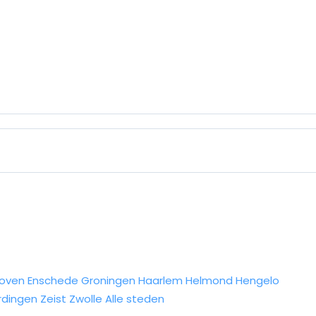
hoven
Enschede
Groningen
Haarlem
Helmond
Hengelo
rdingen
Zeist
Zwolle
Alle steden