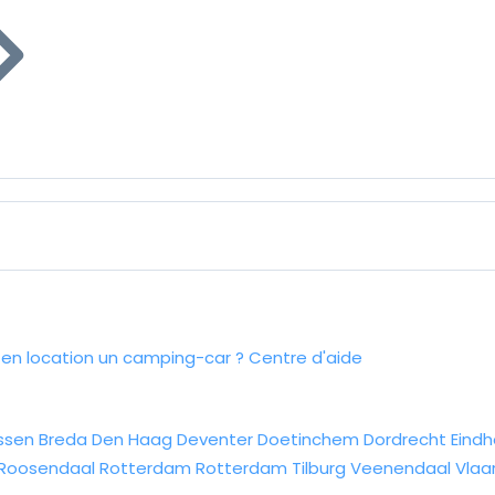
n location un camping-car ?
Centre d'aide
ssen
Breda
Den Haag
Deventer
Doetinchem
Dordrecht
Eind
Roosendaal
Rotterdam
Rotterdam
Tilburg
Veenendaal
Vlaa