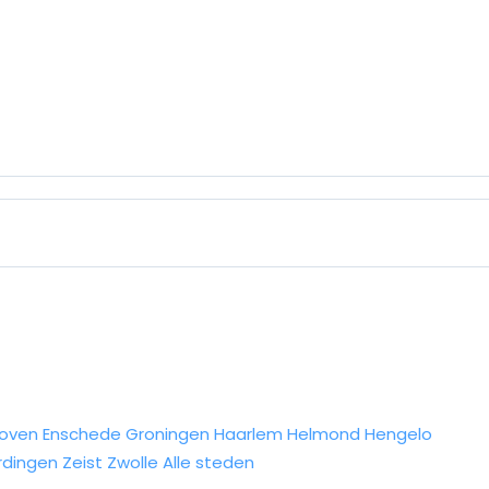
hoven
Enschede
Groningen
Haarlem
Helmond
Hengelo
rdingen
Zeist
Zwolle
Alle steden