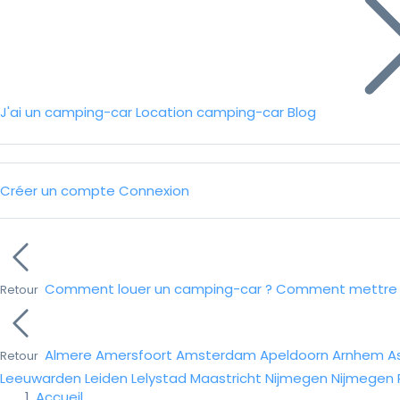
J'ai un camping-car
Location camping-car
Blog
Créer un compte
Connexion
Comment louer un camping-car ?
Comment mettre e
Retour
Almere
Amersfoort
Amsterdam
Apeldoorn
Arnhem
A
Retour
Leeuwarden
Leiden
Lelystad
Maastricht
Nijmegen
Nijmegen
Accueil