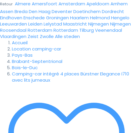
Almere
Amersfoort
Amsterdam
Apeldoorn
Arnhem
Retour
Assen
Breda
Den Haag
Deventer
Doetinchem
Dordrecht
Eindhoven
Enschede
Groningen
Haarlem
Helmond
Hengelo
Leeuwarden
Leiden
Lelystad
Maastricht
Nijmegen
Nijmegen
Roosendaal
Rotterdam
Rotterdam
Tilburg
Veenendaal
Vlaardingen
Zeist
Zwolle
Alle steden
Accueil
Location camping-car
Pays-Bas
Brabant-Septentrional
Bois-le-Duc
Camping-car intégré 4 places Bürstner Elegance I710
avec lits jumeaux