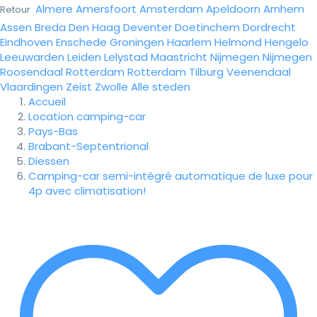
Almere
Amersfoort
Amsterdam
Apeldoorn
Arnhem
Retour
Assen
Breda
Den Haag
Deventer
Doetinchem
Dordrecht
Eindhoven
Enschede
Groningen
Haarlem
Helmond
Hengelo
Leeuwarden
Leiden
Lelystad
Maastricht
Nijmegen
Nijmegen
Roosendaal
Rotterdam
Rotterdam
Tilburg
Veenendaal
Vlaardingen
Zeist
Zwolle
Alle steden
Accueil
Location camping-car
Pays-Bas
Brabant-Septentrional
Diessen
Camping-car semi-intégré automatique de luxe pour
4p avec climatisation!