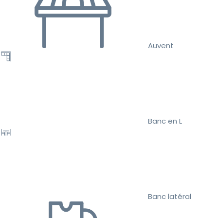
Auvent
Banc en L
Banc latéral