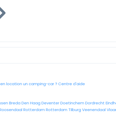
n location un camping-car ?
Centre d'aide
ssen
Breda
Den Haag
Deventer
Doetinchem
Dordrecht
Eind
Roosendaal
Rotterdam
Rotterdam
Tilburg
Veenendaal
Vlaa