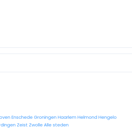
hoven
Enschede
Groningen
Haarlem
Helmond
Hengelo
rdingen
Zeist
Zwolle
Alle steden