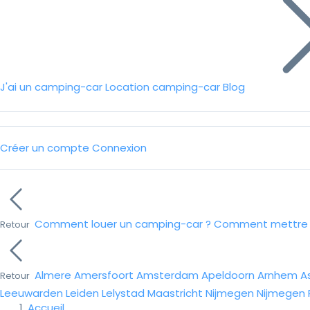
J'ai un camping-car
Location camping-car
Blog
Créer un compte
Connexion
Comment louer un camping-car ?
Comment mettre e
Retour
Almere
Amersfoort
Amsterdam
Apeldoorn
Arnhem
A
Retour
Leeuwarden
Leiden
Lelystad
Maastricht
Nijmegen
Nijmegen
Accueil