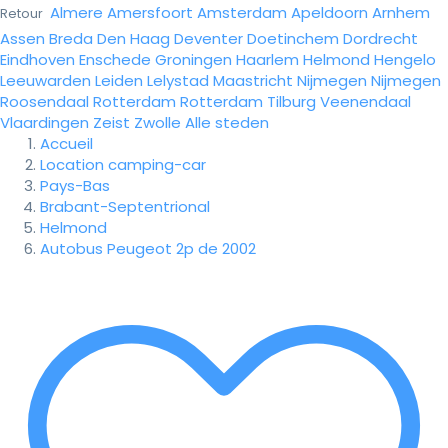
Almere
Amersfoort
Amsterdam
Apeldoorn
Arnhem
Retour
Assen
Breda
Den Haag
Deventer
Doetinchem
Dordrecht
Eindhoven
Enschede
Groningen
Haarlem
Helmond
Hengelo
Leeuwarden
Leiden
Lelystad
Maastricht
Nijmegen
Nijmegen
Roosendaal
Rotterdam
Rotterdam
Tilburg
Veenendaal
Vlaardingen
Zeist
Zwolle
Alle steden
Accueil
Location camping-car
Pays-Bas
Brabant-Septentrional
Helmond
Autobus Peugeot 2p de 2002