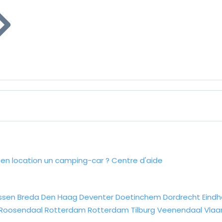
n location un camping-car ?
Centre d'aide
ssen
Breda
Den Haag
Deventer
Doetinchem
Dordrecht
Eind
Roosendaal
Rotterdam
Rotterdam
Tilburg
Veenendaal
Vlaa