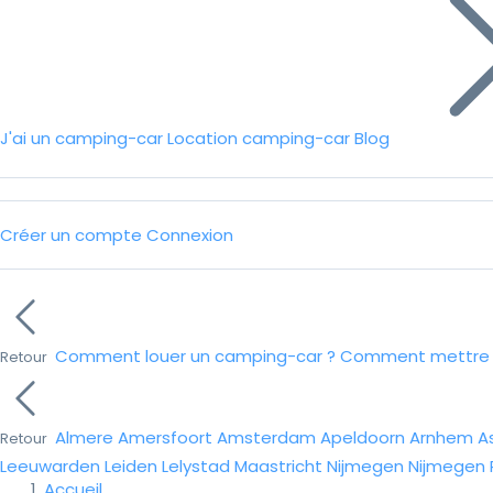
J'ai un camping-car
Location camping-car
Blog
Créer un compte
Connexion
Comment louer un camping-car ?
Comment mettre e
Retour
Almere
Amersfoort
Amsterdam
Apeldoorn
Arnhem
A
Retour
Leeuwarden
Leiden
Lelystad
Maastricht
Nijmegen
Nijmegen
Accueil