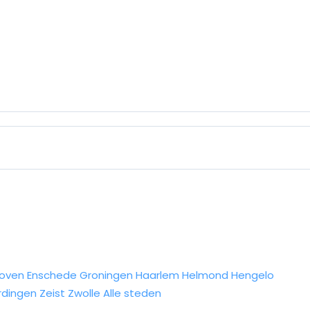
hoven
Enschede
Groningen
Haarlem
Helmond
Hengelo
rdingen
Zeist
Zwolle
Alle steden