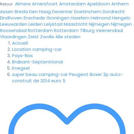
Almere
Amersfoort
Amsterdam
Apeldoorn
Arnhem
Retour
Assen
Breda
Den Haag
Deventer
Doetinchem
Dordrecht
Eindhoven
Enschede
Groningen
Haarlem
Helmond
Hengelo
Leeuwarden
Leiden
Lelystad
Maastricht
Nijmegen
Nijmegen
Roosendaal
Rotterdam
Rotterdam
Tilburg
Veenendaal
Vlaardingen
Zeist
Zwolle
Alle steden
Accueil
Location camping-car
Pays-Bas
Brabant-Septentrional
Knegsel
super beau camping-car Peugeot Boxer 2p auto-
construit de 2014 euro 5