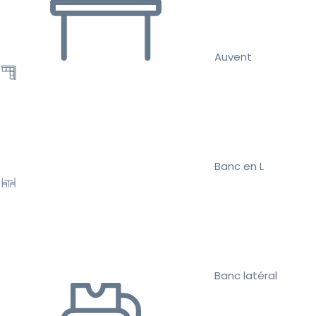
Auvent
Banc en L
Banc latéral