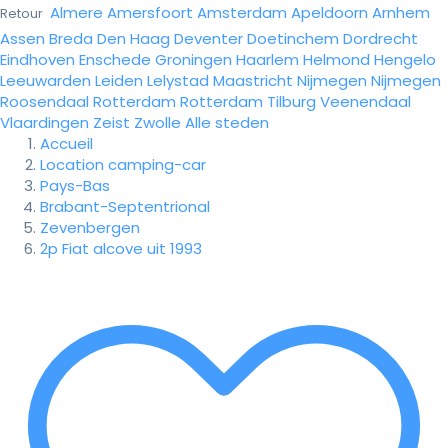
Almere
Amersfoort
Amsterdam
Apeldoorn
Arnhem
Retour
Assen
Breda
Den Haag
Deventer
Doetinchem
Dordrecht
Eindhoven
Enschede
Groningen
Haarlem
Helmond
Hengelo
Leeuwarden
Leiden
Lelystad
Maastricht
Nijmegen
Nijmegen
Roosendaal
Rotterdam
Rotterdam
Tilburg
Veenendaal
Vlaardingen
Zeist
Zwolle
Alle steden
Accueil
Location camping-car
Pays-Bas
Brabant-Septentrional
Zevenbergen
2p Fiat alcove uit 1993