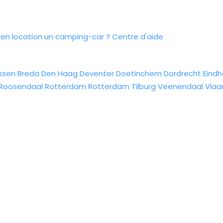
n location un camping-car ?
Centre d'aide
ssen
Breda
Den Haag
Deventer
Doetinchem
Dordrecht
Eind
Roosendaal
Rotterdam
Rotterdam
Tilburg
Veenendaal
Vlaa