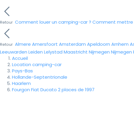
Comment louer un camping-car ?
Comment mettre e
Retour
Almere
Amersfoort
Amsterdam
Apeldoorn
Arnhem
A
Retour
Leeuwarden
Leiden
Lelystad
Maastricht
Nijmegen
Nijmegen
Accueil
Location camping-car
Pays-Bas
Hollande-Septentrionale
Haarlem
Fourgon Fiat Ducato 2 places de 1997