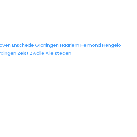
hoven
Enschede
Groningen
Haarlem
Helmond
Hengelo
rdingen
Zeist
Zwolle
Alle steden