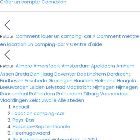
Créer un compte
Connexion
Comment louer un camping-car ?
Comment mettre
Retour
en location un camping-car ?
Centre d'aide
Almere
Amersfoort
Amsterdam
Apeldoorn
Arnhem
Retour
Assen
Breda
Den Haag
Deventer
Doetinchem
Dordrecht
Eindhoven
Enschede
Groningen
Haarlem
Helmond
Hengelo
Leeuwarden
Leiden
Lelystad
Maastricht
Nijmegen
Nijmegen
Roosendaal
Rotterdam
Rotterdam
Tilburg
Veenendaal
Vlaardingen
Zeist
Zwolle
Alle steden
Accueil
Location camping-car
Pays-Bas
Hollande-Septentrionale
Heerhugowaard
3p Bürstner semi-integrated uit 2021