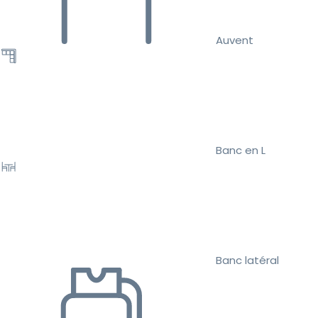
Auvent
Banc en L
Banc latéral