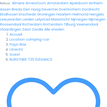
Almere
Amersfoort
Amsterdam
Apeldoorn
Arnhem
Retour
Assen
Breda
Den Haag
Deventer
Doetinchem
Dordrecht
Eindhoven
Enschede
Groningen
Haarlem
Helmond
Hengelo
Leeuwarden
Leiden
Lelystad
Maastricht
Nijmegen
Nijmegen
Roosendaal
Rotterdam
Rotterdam
Tilburg
Veenendaal
Vlaardingen
Zeist
Zwolle
Alle steden
Accueil
Location camping-car
Pays-Bas
Utrecht
Soest
BURSTNER 735 ÉLÉGANCE