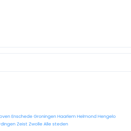
hoven
Enschede
Groningen
Haarlem
Helmond
Hengelo
rdingen
Zeist
Zwolle
Alle steden