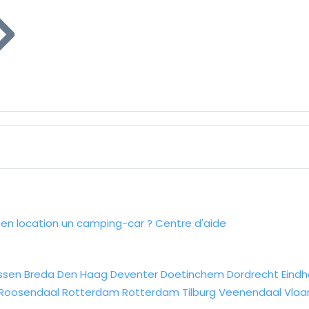
n location un camping-car ?
Centre d'aide
ssen
Breda
Den Haag
Deventer
Doetinchem
Dordrecht
Eind
Roosendaal
Rotterdam
Rotterdam
Tilburg
Veenendaal
Vlaa