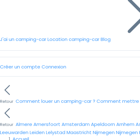
J'ai un camping-car
Location camping-car
Blog
Créer un compte
Connexion
Comment louer un camping-car ?
Comment mettre e
Retour
Almere
Amersfoort
Amsterdam
Apeldoorn
Arnhem
A
Retour
Leeuwarden
Leiden
Lelystad
Maastricht
Nijmegen
Nijmegen
Accueil