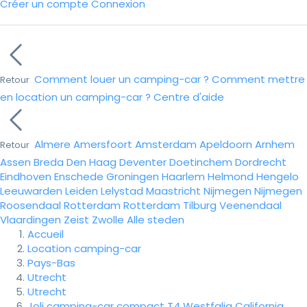
Créer un compte
Connexion
Comment louer un camping-car ?
Comment mettre
Retour
en location un camping-car ?
Centre d'aide
Almere
Amersfoort
Amsterdam
Apeldoorn
Arnhem
Retour
Assen
Breda
Den Haag
Deventer
Doetinchem
Dordrecht
Eindhoven
Enschede
Groningen
Haarlem
Helmond
Hengelo
Leeuwarden
Leiden
Lelystad
Maastricht
Nijmegen
Nijmegen
Roosendaal
Rotterdam
Rotterdam
Tilburg
Veenendaal
Vlaardingen
Zeist
Zwolle
Alle steden
Accueil
Location camping-car
Pays-Bas
Utrecht
Utrecht
Joli camping-car compact T4 Westfalia California